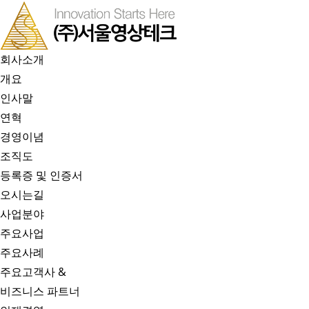
회사소개
개요
인사말
연혁
경영이념
조직도
등록증 및 인증서
오시는길
사업분야
주요사업
주요사례
주요고객사 &
비즈니스 파트너